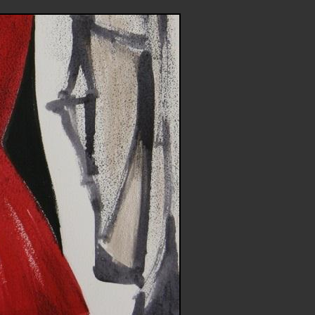
Arzt und Lehre
Geben Sie acht auf Ihr
Gehirn, denn es gibt
acht auf Sie. Mit
fachkompetenter Beratung wird
es Ihnen leichter fallen.